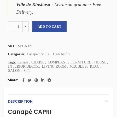
Ville de Kinshasa
: Livraison gratuite / Free
Delivery.
Complast Canapé CAPRI - Complast Sofa CAPRI quantity
ADD TO CART
SKU:
SFCA321
Categories:
Canapé / SOFA
,
CANAPÉS
Tags:
Canapé
,
CHAISE
,
COMPLAST
,
FURNITURE
,
HOUSE
,
INTERIOR DECOR
,
LIVING ROOM
,
MEUBLES
,
R.D.C
,
SALON
,
Sofa
Share
DESCRIPTION
Canapé CAPRI