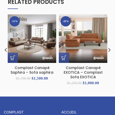
RELATED PRODUCTS
-12%
-20%
Complast Canapé
Complast Canapé
Co
Saphira – Sofa saphira
EXOTICA – Complast
–
Sofa EXOTICA
$
1,500.00
$
1,700.00
$
1,000.00
$
1,250.00
COMPLAST
ACCUEIL