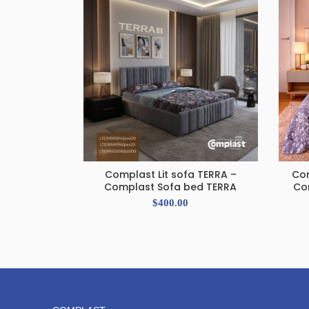
Complast Lit sofa TERRA –
Com
ADD TO CART
Complast Sofa bed TERRA
Co
$
400.00