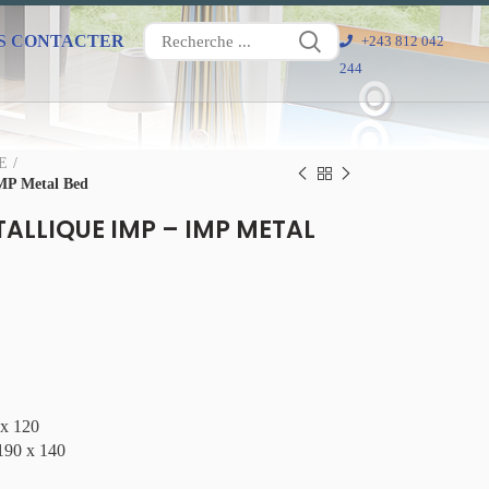
S CONTACTER
+243 812 042
244
E
IMP Metal Bed
ALLIQUE IMP – IMP METAL
 x 120
190 x 140