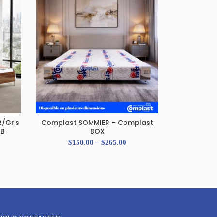
R/Gris
Complast SOMMIER – Complast
Complast 
SELECT OPTIONS
SE
3B
BOX
$
150.00
–
$
265.00
$
45