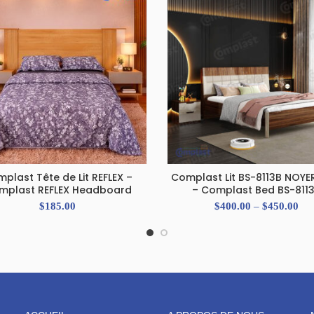
plast Tête de Lit REFLEX –
Complast Lit BS-8113B NOYE
ADD TO CART
SELECT OPTIONS
mplast REFLEX Headboard
– Complast Bed BS-811
$
185.00
$
400.00
–
$
450.00