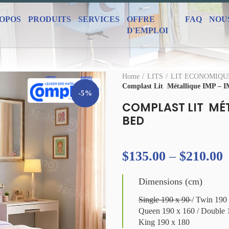
ROPOS
PRODUITS
SERVICES
OFFRE
FAQ
NOU
D'EMPLOI
Home
LITS
LIT ECONOMIQU
Complast Lit Métallique IMP – 
-5%
COMPLAST LIT MÉT
BED
$
135.00
–
$
210.00
Dimensions (cm)
Single 190 x 90
/ Twin 190
Queen 190 x 160 / Double 
King 190 x 180