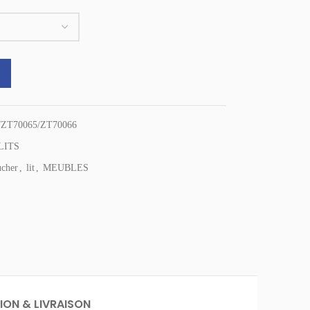
Metal Bed quantity
/ZT70065/ZT70066
LITS
ucher
,
lit
,
MEUBLES
ION & LIVRAISON