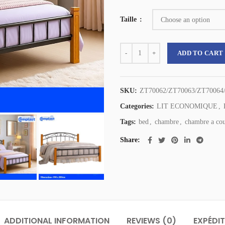
Taille
Complast Lit Métallique IMP - IMP 
ADD TO CART
SKU:
ZT70062/ZT70063/ZT70064
Categories:
LIT ECONOMIQUE
,
Tags:
bed
,
chambre
,
chambre a co
Share
ADDITIONAL INFORMATION
REVIEWS (0)
EXPÉDIT